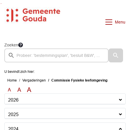
Ga naar de inhoud van deze pagina
Ga naar het zoeken
Ga naar het menu
Menu
Zoeken
U bevindt zich hier:
Home
Vergaderingen
Commissie Fysieke leefomgeving
A
A
A
2026
2025
2024