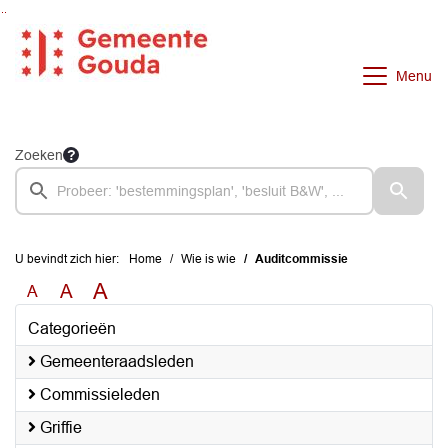
Ga naar de inhoud van deze pagina
Ga naar het zoeken
Ga naar het menu
Menu
Zoeken
U bevindt zich hier:
Home
Wie is wie
Auditcommissie
A
A
A
Categorieën
Gemeenteraadsleden
Commissieleden
Griffie