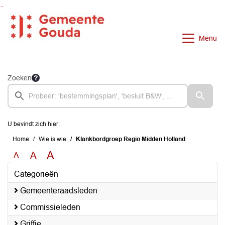
Ga naar de inhoud van deze pagina
Ga naar het zoeken
Ga naar het menu
Menu
Zoeken
U bevindt zich hier:
Home
Wie is wie
Klankbordgroep Regio Midden Holland
A
A
A
Categorieën
Gemeenteraadsleden
Commissieleden
Griffie