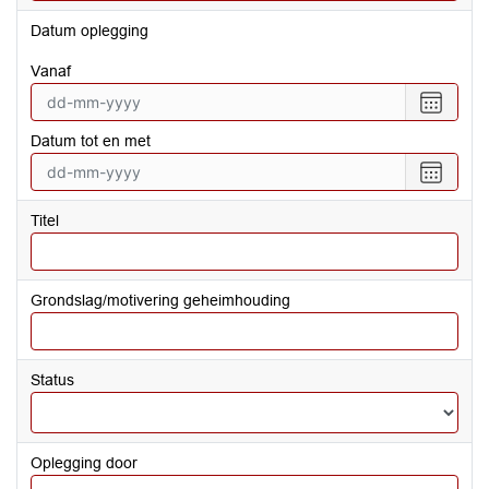
Datum oplegging
vanaf
Selecte
een
Datum tot en met
datum
vanaf
Selecte
een
datum
Titel
tot
en
met
Grondslag/motivering geheimhouding
Status
Oplegging door