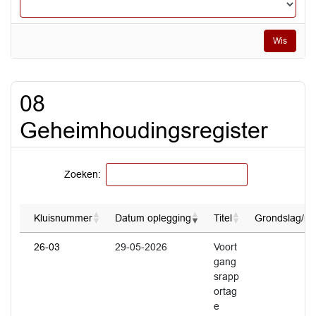
Wis
08
Geheimhoudingsregister
Zoeken:
Kluisnummer
Datum oplegging
Titel
Grondslag/mo
26-03
29-05-2026
Voort
gang
srapp
ortag
e