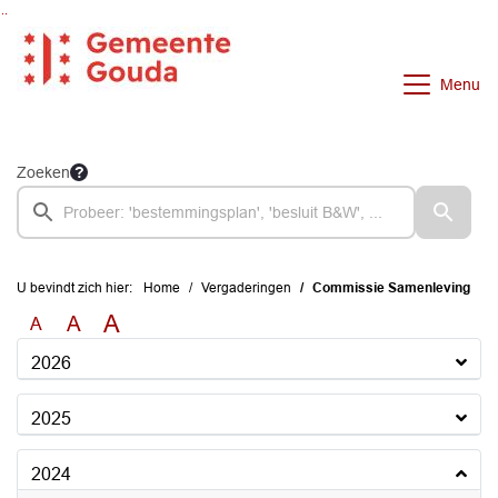
Ga naar de inhoud van deze pagina
Ga naar het zoeken
Ga naar het menu
Menu
Zoeken
U bevindt zich hier:
Home
Vergaderingen
Commissie Samenleving
A
A
A
2026
2025
2024