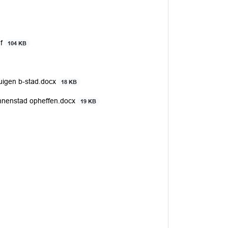
df
104 KB
tuigen b-stad.docx
18 KB
nnenstad opheffen.docx
19 KB