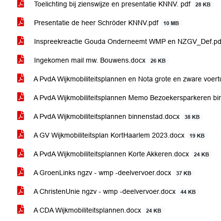
Toelichting bij zienswijze en presentatie KNNV. pdf
28 KB
Presentatie de heer Schröder KNNV.pdf
10 MB
Inspreekreactie Gouda Onderneemt WMP en NZGV_Def.p
Ingekomen mail mw. Bouwens.docx
26 KB
A PvdA Wijkmobiliteitsplannen en Nota grote en zware voer
A PvdA Wijkmobiliteitsplannen Memo Bezoekersparkeren bi
A PvdA Wijkmobiliteitsplannen binnenstad.docx
38 KB
A GV Wijkmobiliteitsplan KortHaarlem 2023.docx
19 KB
A PvdA Wijkmobiliteitsplannen Korte Akkeren.docx
24 KB
A GroenLinks ngzv - wmp -deelvervoer.docx
37 KB
A ChristenUnie ngzv - wmp -deelvervoer.docx
44 KB
A CDA Wijkmobiliteitsplannen.docx
24 KB