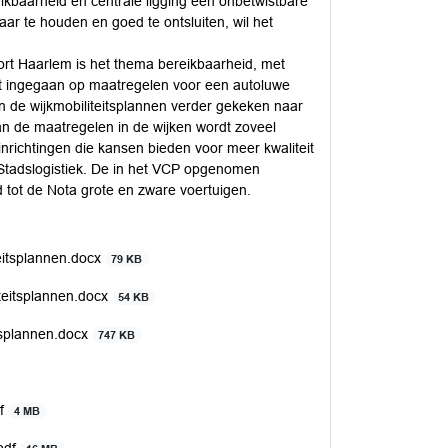
kbaarheid en centrale ligging een onbetwistbare
r te houden en goed te ontsluiten, wil het
Kort Haarlem is het thema bereikbaarheid, met
rdt ingegaan op maatregelen voor een autoluwe
in de wijkmobiliteitsplannen verder gekeken naar
an de maatregelen in de wijken wordt zoveel
nrichtingen die kansen bieden voor meer kwaliteit
 Stadslogistiek. De in het VCP opgenomen
d tot de Nota grote en zware voertuigen.
eitsplannen.docx
79 KB
iteitsplannen.docx
54 KB
itsplannen.docx
747 KB
df
4 MB