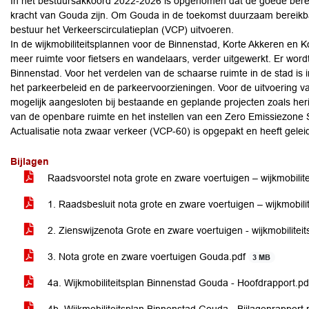
In het bestuursakkoord 2022-2026 is opgenomen dat de goede berei
kracht van Gouda zijn. Om Gouda in de toekomst duurzaam bereikbaa
bestuur het Verkeerscirculatieplan (VCP) uitvoeren.
In de wijkmobiliteitsplannen voor de Binnenstad, Korte Akkeren en 
meer ruimte voor fietsers en wandelaars, verder uitgewerkt. Er wo
Binnenstad. Voor het verdelen van de schaarse ruimte in de stad is 
het parkeerbeleid en de parkeervoorzieningen. Voor de uitvoering v
mogelijk aangesloten bij bestaande en geplande projecten zoals heri
van de openbare ruimte en het instellen van een Zero Emissiezone
Actualisatie nota zwaar verkeer (VCP-60) is opgepakt en heeft gelei
Bijlagen
Raadsvoorstel nota grote en zware voertuigen – wijkmobilit
1. Raadsbesluit nota grote en zware voertuigen – wijkmobil
2. Zienswijzenota Grote en zware voertuigen - wijkmobilite
3. Nota grote en zware voertuigen Gouda.pdf
3 MB
4a. Wijkmobiliteitsplan Binnenstad Gouda - Hoofdrapport.p