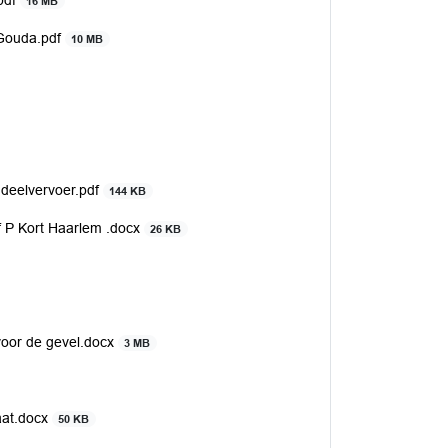
.pdf
16 MB
d Gouda.pdf
10 MB
 deelvervoer.pdf
144 KB
f P Kort Haarlem .docx
26 KB
voor de gevel.docx
3 MB
aat.docx
50 KB