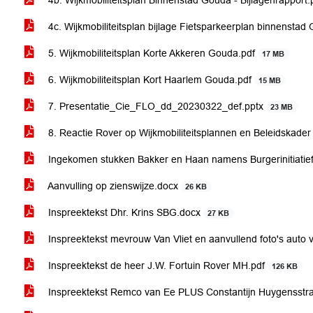
4b. Wijkmobiliteitsplan Binnenstad Gouda - Bijlagenrapport
4c. Wijkmobiliteitsplan bijlage Fietsparkeerplan binnensta
5. Wijkmobiliteitsplan Korte Akkeren Gouda.pdf
17 MB
6. Wijkmobiliteitsplan Kort Haarlem Gouda.pdf
15 MB
7. Presentatie_Cie_FLO_dd_20230322_def.pptx
23 MB
8. Reactie Rover op Wijkmobiliteitsplannen en Beleidskader
Ingekomen stukken Bakker en Haan namens Burgerinitiatie
Aanvulling op zienswijze.docx
26 KB
Inspreektekst Dhr. Krins SBG.docx
27 KB
Inspreektekst mevrouw Van Vliet en aanvullend foto's auto 
Inspreektekst de heer J.W. Fortuin Rover MH.pdf
126 KB
Inspreektekst Remco van Ee PLUS Constantijn Huygensstr