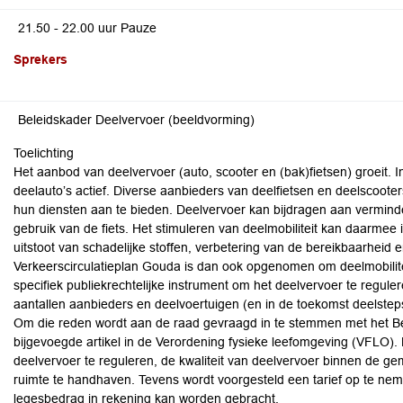
21.50 - 22.00 uur Pauze
Sprekers
Beleidskader Deelvervoer (beeldvorming)
Toelichting
Het aanbod van deelvervoer (auto, scooter en (bak)fietsen) groeit. 
deelauto’s actief. Diverse aanbieders van deelfietsen en deelscoo
hun diensten aan te bieden. Deelvervoer kan bijdragen aan vermind
gebruik van de fiets. Het stimuleren van deelmobiliteit kan daarmee 
uitstoot van schadelijke stoffen, verbetering van de bereikbaarheid 
Verkeerscirculatieplan Gouda is dan ook opgenomen om deelmobilitei
specifiek publiekrechtelijke instrument om het deelvervoer te regule
aantallen aanbieders en deelvoertuigen (en in de toekomst deelsteps)
Om die reden wordt aan de raad gevraagd in te stemmen met het B
bijgevoegde artikel in de Verordening fysieke leefomgeving (VFLO).
deelvervoer te reguleren, de kwaliteit van deelvervoer binnen de 
ruimte te handhaven. Tevens wordt voorgesteld een tarief op te nem
legesbedrag in rekening kan worden gebracht.