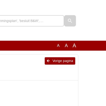
A
A
A
Vorige pagina