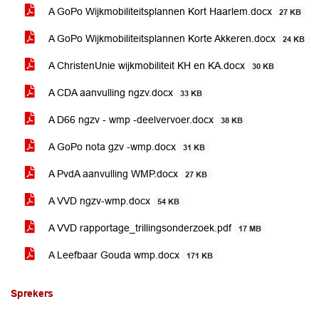
A GoPo Wijkmobiliteitsplannen Kort Haarlem.docx
27 KB
A GoPo Wijkmobiliteitsplannen Korte Akkeren.docx
24 KB
A ChristenUnie wijkmobiliteit KH en KA.docx
30 KB
A CDA aanvulling ngzv.docx
33 KB
A D66 ngzv - wmp -deelvervoer.docx
38 KB
A GoPo nota gzv -wmp.docx
31 KB
A PvdA aanvulling WMP.docx
27 KB
A VVD ngzv-wmp.docx
54 KB
A VVD rapportage_trillingsonderzoek.pdf
17 MB
A Leefbaar Gouda wmp.docx
171 KB
Sprekers