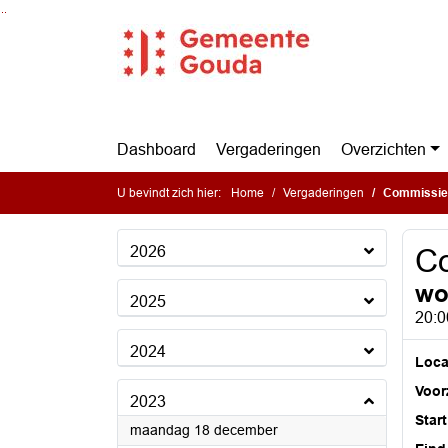
Ga naar de inhoud van deze pagina
Ga naar het zoeken
Ga naar het menu
Dashboard
Vergaderingen
Overzichten
U bevindt zich hier:
Home
Vergaderingen
Commissie 
2026
Co
wo
2025
20:0
2024
Loca
Voorz
2023
Start
2023
maandag 18 december