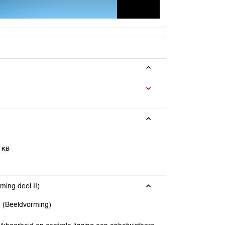
3 KB
ming deel II)
n (Beeldvorming)