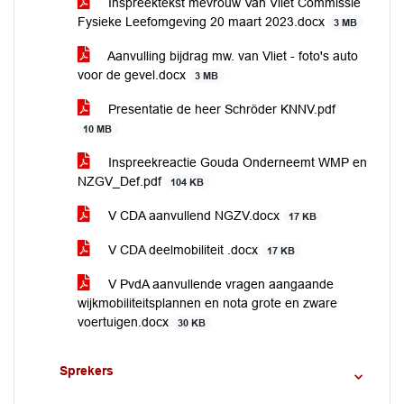
Inspreektekst mevrouw Van Vliet Commissie
Fysieke Leefomgeving 20 maart 2023.docx
3 MB
Aanvulling bijdrag mw. van Vliet - foto's auto
voor de gevel.docx
3 MB
Presentatie de heer Schröder KNNV.pdf
10 MB
Inspreekreactie Gouda Onderneemt WMP en
NZGV_Def.pdf
104 KB
V CDA aanvullend NGZV.docx
17 KB
V CDA deelmobiliteit .docx
17 KB
V PvdA aanvullende vragen aangaande
wijkmobiliteitsplannen en nota grote en zware
voertuigen.docx
30 KB
Sprekers