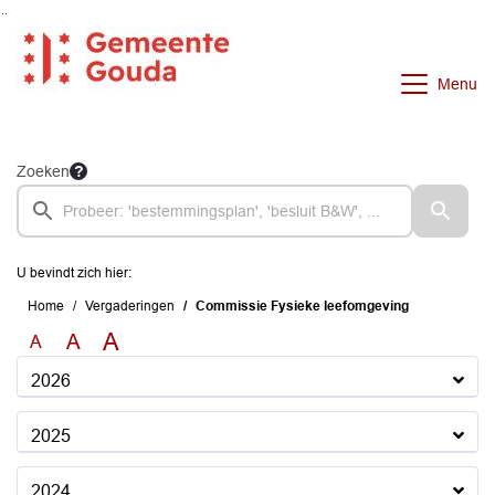
Ga naar de inhoud van deze pagina
Ga naar het zoeken
Ga naar het menu
Menu
Zoeken
U bevindt zich hier:
Home
Vergaderingen
Commissie Fysieke leefomgeving
A
A
A
2026
2025
2024