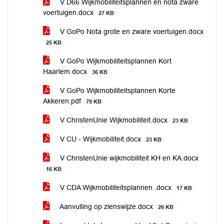
V D66 Wijkmobiliteitsplannen en nota zware
voertuigen.docx
27 KB
V GoPo Nota grote en zware voertuigen.docx
25 KB
V GoPo Wijkmobiliteitsplannen Kort
Haarlem.docx
36 KB
V GoPo Wijkmobiliteitsplannen Korte
Akkeren.pdf
79 KB
V ChristenUnie Wijkmobiliteit.docx
23 KB
V CU - Wijkmobiliteit.docx
23 KB
V ChristenUnie wijkmobiliteit KH en KA.docx
16 KB
V CDA Wijkmobiliteitsplannen .docx
17 KB
Aanvulling op zienswijze.docx
26 KB