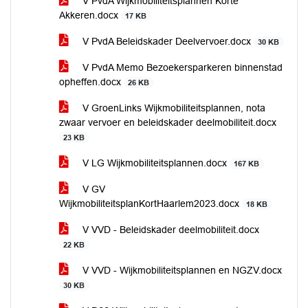
V PvdA Wijkmobiliteitsplannen Korte
Akkeren.docx
17 KB
V PvdA Beleidskader Deelvervoer.docx
30 KB
V PvdA Memo Bezoekersparkeren binnenstad
opheffen.docx
26 KB
V GroenLinks Wijkmobiliteitsplannen, nota
zwaar vervoer en beleidskader deelmobiliteit.docx
23 KB
V LG Wijkmobiliteitsplannen.docx
167 KB
V GV
WijkmobiliteitsplanKortHaarlem2023.docx
18 KB
V VVD - Beleidskader deelmobiliteit.docx
22 KB
V VVD - Wijkmobiliteitsplannen en NGZV.docx
30 KB