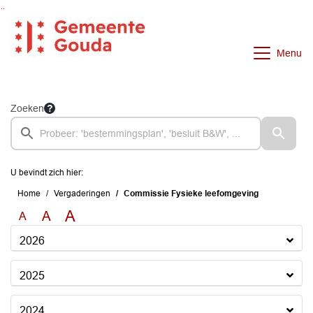
Ga naar de inhoud van deze pagina
Ga naar het zoeken
Ga naar het menu
Menu
Zoeken
U bevindt zich hier:
Home
Vergaderingen
Commissie Fysieke leefomgeving
A
A
A
2026
2025
2024