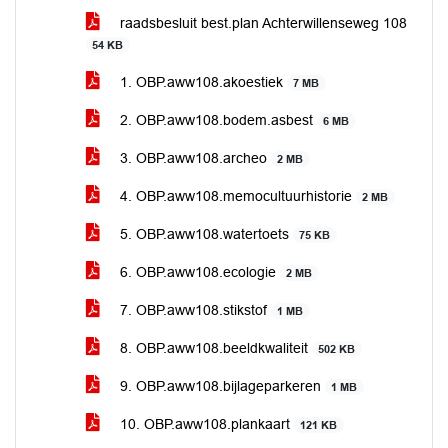
raadsbesluit best.plan Achterwillenseweg 108
54 KB
1. OBP.aww108.akoestiek
7 MB
2. OBP.aww108.bodem.asbest
6 MB
3. OBP.aww108.archeo
2 MB
4. OBP.aww108.memocultuurhistorie
2 MB
5. OBP.aww108.watertoets
75 KB
6. OBP.aww108.ecologie
2 MB
7. OBP.aww108.stikstof
1 MB
8. OBP.aww108.beeldkwaliteit
502 KB
9. OBP.aww108.bijlageparkeren
1 MB
10. OBP.aww108.plankaart
121 KB