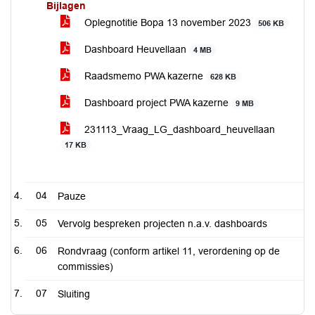
Bijlagen
Oplegnotitie Bopa 13 november 2023
506 KB
Dashboard Heuvellaan
4 MB
Raadsmemo PWA kazerne
628 KB
Dashboard project PWA kazerne
9 MB
231113_Vraag_LG_dashboard_heuvellaan
17 KB
04
Pauze
05
Vervolg bespreken projecten n.a.v. dashboards
06
Rondvraag (conform artikel 11, verordening op de
commissies)
07
Sluiting