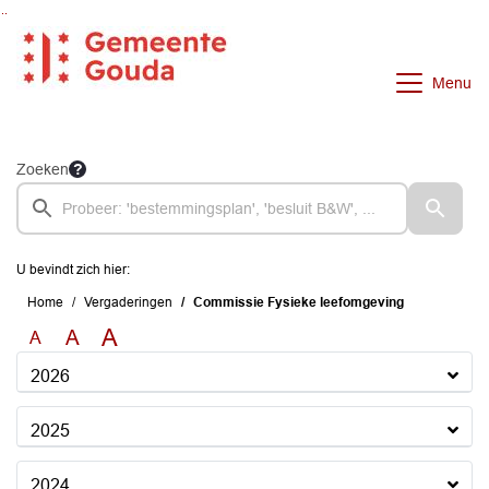
Ga naar de inhoud van deze pagina
Ga naar het zoeken
Ga naar het menu
Menu
Zoeken
U bevindt zich hier:
Home
Vergaderingen
Commissie Fysieke leefomgeving
A
A
A
2026
2025
2024