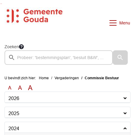
Ga naar de inhoud van deze pagina
Ga naar het zoeken
Ga naar het menu
Menu
Zoeken
U bevindt zich hier:
Home
Vergaderingen
Commissie Bestuur
A
A
A
2026
2025
2024