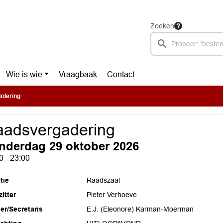
Zoeken
Wie is wie
Vraagbaak
Contact
adering
adsvergadering
nderdag 29 oktober 2026
0 - 23:00
tie
Raadszaal
itter
Pieter Verhoeve
ier/Secretaris
E.J. (Eleonore) Karman-Moerman