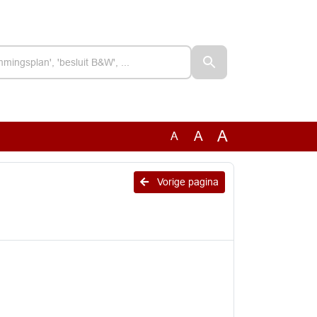
A
A
A
Vorige pagina