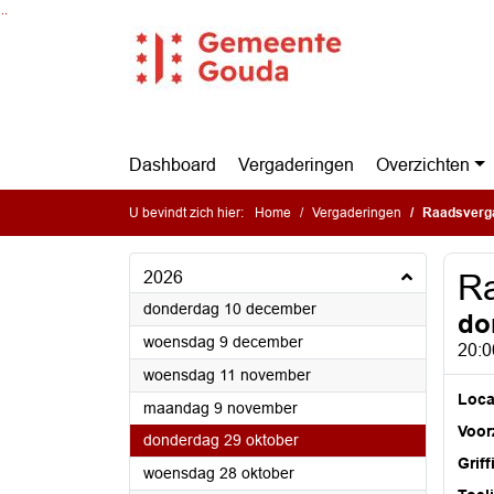
Ga naar de inhoud van deze pagina
Ga naar het zoeken
Ga naar het menu
Dashboard
Vergaderingen
Overzichten
U bevindt zich hier:
Home
Vergaderingen
Raadsverg
2026
Ra
2026
donderdag 10 december
do
2026
woensdag 9 december
20:0
2026
woensdag 11 november
Loca
2026
maandag 9 november
Voorz
2026
donderdag 29 oktober
Griff
2026
woensdag 28 oktober