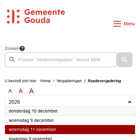
Ga naar de inhoud van deze pagina
Ga naar het zoeken
Ga naar het menu
Menu
Zoeken
U bevindt zich hier:
Home
Vergaderingen
Raadsvergadering
A
A
A
2026
2026
donderdag 10 december
2026
woensdag 9 december
2026
woensdag 11 november
2026
maandag 9 november