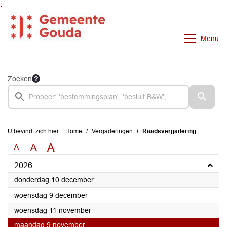
Ga naar de inhoud van deze pagina
Ga naar het zoeken
Ga naar het menu
Menu
Zoeken
U bevindt zich hier:
Home
Vergaderingen
Raadsvergadering
A
A
A
2026
2026
donderdag 10 december
2026
woensdag 9 december
2026
woensdag 11 november
2026
maandag 9 november