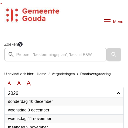
Ga naar de inhoud van deze pagina
Ga naar het zoeken
Ga naar het menu
Menu
Zoeken
U bevindt zich hier:
Home
Vergaderingen
Raadsvergadering
A
A
A
2026
2026
donderdag 10 december
2026
woensdag 9 december
2026
woensdag 11 november
2026
maandag 9 november