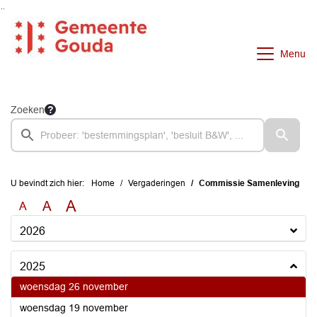
Ga naar de inhoud van deze pagina
Ga naar het zoeken
Ga naar het menu
Menu
Zoeken
U bevindt zich hier:
Home
Vergaderingen
Commissie Samenleving
A
A
A
2026
2025
2025
woensdag 26 november
2025
woensdag 19 november