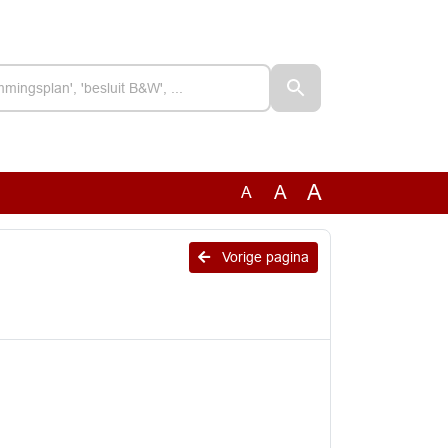
A
A
A
Vorige pagina