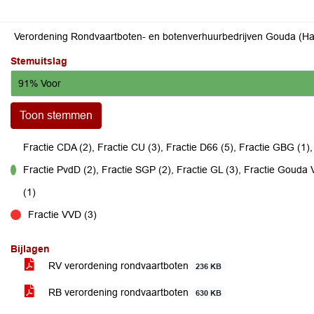
Verordening Rondvaartboten- en botenverhuurbedrijven Gouda (H
Stemuitslag
91% Voor
Toon stemmen
Fractie CDA (2), Fractie CU (3), Fractie D66 (5), Fractie GBG (1)
Fractie PvdD (2), Fractie SGP (2), Fractie GL (3), Fractie Gouda Vi
voor
(1)
Fractie VVD (3)
tegen
Bijlagen
RV verordening rondvaartboten
236 KB
RB verordening rondvaartboten
630 KB