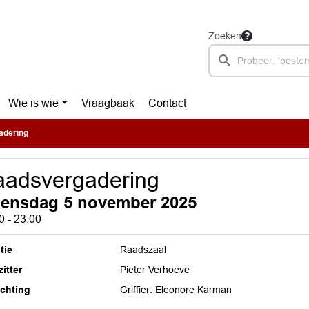
Zoeken
Wie is wie
Vraagbaak
Contact
adering
adsvergadering
ensdag 5 november 2025
0 - 23:00
tie
Raadszaal
itter
Pieter Verhoeve
ichting
Griffier: Eleonore Karman