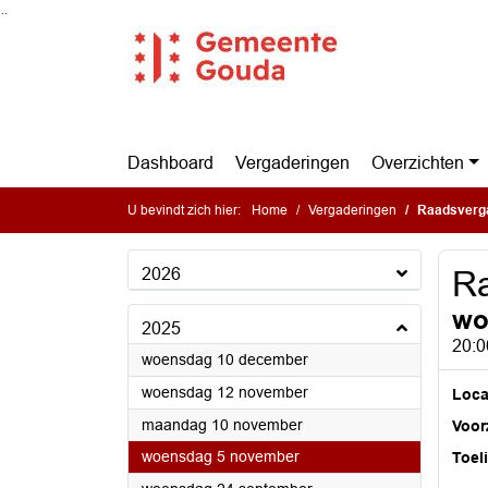
Ga naar de inhoud van deze pagina
Ga naar het zoeken
Ga naar het menu
Dashboard
Vergaderingen
Overzichten
U bevindt zich hier:
Home
Vergaderingen
Raadsverg
2026
Ra
wo
2025
20:0
2025
woensdag 10 december
2025
woensdag 12 november
Loca
2025
maandag 10 november
Voorz
2025
woensdag 5 november
Toel