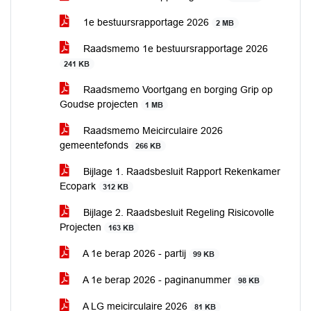
1e bestuursrapportage 2026
2 MB
Raadsmemo 1e bestuursrapportage 2026
241 KB
Raadsmemo Voortgang en borging Grip op
Goudse projecten
1 MB
Raadsmemo Meicirculaire 2026
gemeentefonds
266 KB
Bijlage 1. Raadsbesluit Rapport Rekenkamer
Ecopark
312 KB
Bijlage 2. Raadsbesluit Regeling Risicovolle
Projecten
163 KB
A 1e berap 2026 - partij
99 KB
A 1e berap 2026 - paginanummer
98 KB
A LG meicirculaire 2026
81 KB