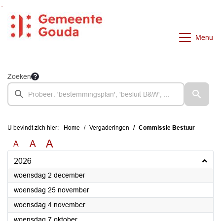
Ga naar de inhoud van deze pagina
Ga naar het zoeken
Ga naar het menu
Menu
Zoeken
U bevindt zich hier:
Home
Vergaderingen
Commissie Bestuur
A
A
A
2026
2026
woensdag 2 december
2026
woensdag 25 november
2026
woensdag 4 november
2026
woensdag 7 oktober