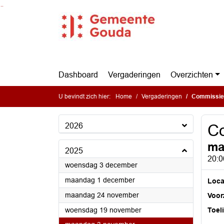
Ga naar de inhoud van deze pagina
Ga naar het zoeken
Ga naar het menu
Dashboard
Vergaderingen
Overzichten
U bevindt zich hier:
Home
Vergaderingen
Commissie
2026
Co
ma
2025
20:0
2025
woensdag 3 december
2025
maandag 1 december
Loca
2025
maandag 24 november
Voorz
2025
woensdag 19 november
Toel