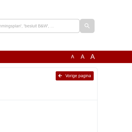
A
A
A
Vorige pagina