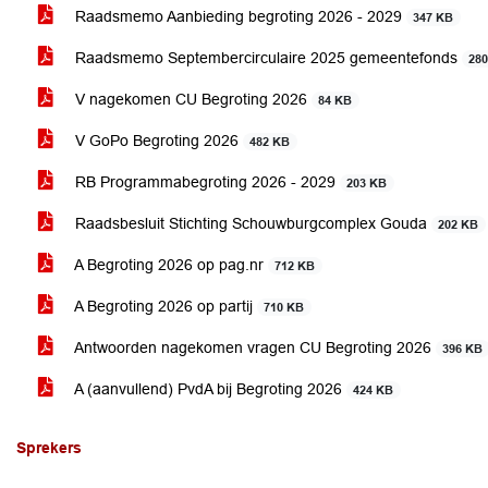
Raadsmemo Aanbieding begroting 2026 - 2029
347 KB
Raadsmemo Septembercirculaire 2025 gemeentefonds
28
V nagekomen CU Begroting 2026
84 KB
V GoPo Begroting 2026
482 KB
RB Programmabegroting 2026 - 2029
203 KB
Raadsbesluit Stichting Schouwburgcomplex Gouda
202 KB
A Begroting 2026 op pag.nr
712 KB
A Begroting 2026 op partij
710 KB
Antwoorden nagekomen vragen CU Begroting 2026
396 KB
A (aanvullend) PvdA bij Begroting 2026
424 KB
Sprekers