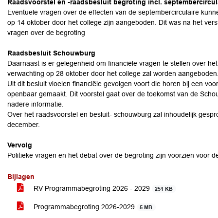
Raadsvoorstel en -raadsbesluit begroting incl. septembercircul
Eventuele vragen over de effecten van de septembercirculaire kunn
op 14 oktober door het college zijn aangeboden. Dit was na het verst
vragen over de begroting
Raadsbesluit Schouwburg
Daarnaast is er gelegenheid om financiële vragen te stellen over h
verwachting op 28 oktober door het college zal worden aangeboden
Uit dit besluit vloeien financiële gevolgen voort die horen bij een v
openbaar gemaakt. Dit voorstel gaat over de toekomst van de Scho
nadere informatie.
Over het raadsvoorstel en besluit- schouwburg zal inhoudelijk gesp
december.
Vervolg
Politieke vragen en het debat over de begroting zijn voorzien voor
Bijlagen
RV Programmabegroting 2026 - 2029
251 KB
Programmabegroting 2026-2029
5 MB