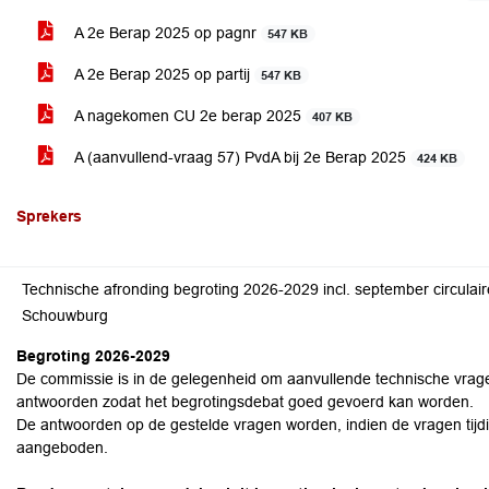
A 2e Berap 2025 op pagnr
547 KB
A 2e Berap 2025 op partij
547 KB
A nagekomen CU 2e berap 2025
407 KB
A (aanvullend-vraag 57) PvdA bij 2e Berap 2025
424 KB
Sprekers
Technische afronding begroting 2026-2029 incl. september circulaire en financiële doorwerking voors
Schouwburg
Begroting 2026-2029
De commissie is in de gelegenheid om aanvullende technische vrage
antwoorden zodat het begrotingsdebat goed gevoerd kan worden.
De antwoorden op de gestelde vragen worden, indien de vragen tijdig
aangeboden.