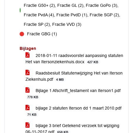
Fractie G50+ (2), Fractie GL (2), Fractie GoPo (3),
voor
Fractie PvdA (4), Fractie PvdD (1), Fractie SGP (2),
Fractie SP (2), Fractie VVD (3)
Fractie GBG (1)
tegen
Bijlagen
2018-01-11 raadsvoorstel aanpassing statuten
Het van Itersonziekenhuis.docx
427 KB
Raadsbesluit Statutenwijziging Het van Iterson
Ziekenhuis.pdf
4 MB
Bijlage 1 Afschrift_testament van Iterson1.pdf
778 KB
bijlage 2 statuten Iterson dd 1 maart 2010.pdf
71 KB
bijlage 3 brief Getekend verzoek tot wijziging
06-11-2017.pdf
658 KB