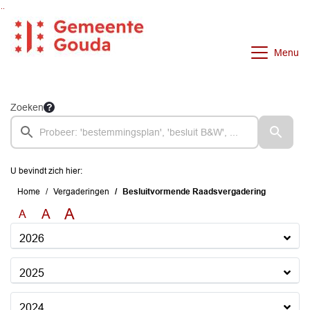
Ga naar de inhoud van deze pagina
Ga naar het zoeken
Ga naar het menu
Menu
Zoeken
U bevindt zich hier:
Home
Vergaderingen
Besluitvormende Raadsvergadering
A
A
A
2026
2025
2024