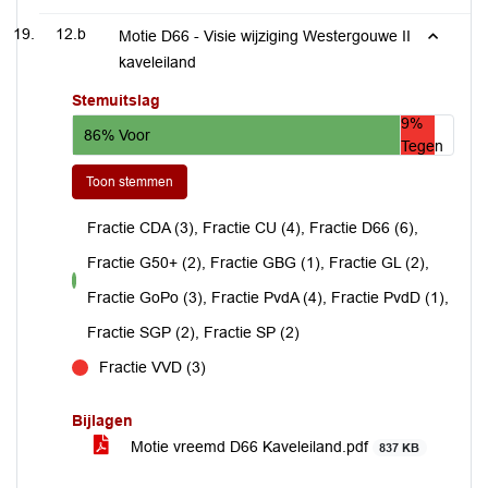
12.b
Motie D66 - Visie wijziging Westergouwe II
kaveleiland
Stemuitslag
9%
86% Voor
Tegen
Toon stemmen
Fractie CDA (3), Fractie CU (4), Fractie D66 (6),
Fractie G50+ (2), Fractie GBG (1), Fractie GL (2),
voor
Fractie GoPo (3), Fractie PvdA (4), Fractie PvdD (1),
Fractie SGP (2), Fractie SP (2)
Fractie VVD (3)
tegen
Bijlagen
Motie vreemd D66 Kaveleiland.pdf
837 KB