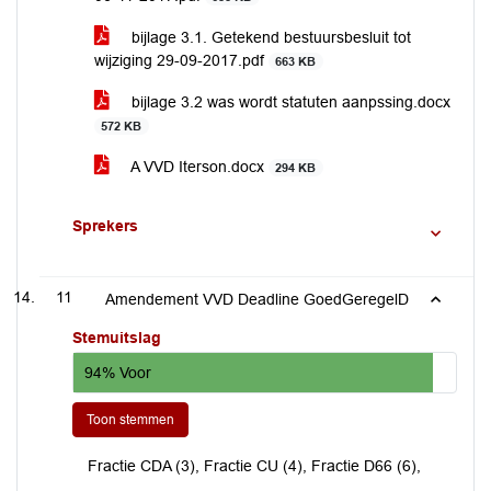
bijlage 3.1. Getekend bestuursbesluit tot
wijziging 29-09-2017.pdf
663 KB
bijlage 3.2 was wordt statuten aanpssing.docx
572 KB
A VVD Iterson.docx
294 KB
Sprekers
11
Amendement VVD Deadline GoedGeregelD
Stemuitslag
94% Voor
Toon stemmen
Fractie CDA (3), Fractie CU (4), Fractie D66 (6),