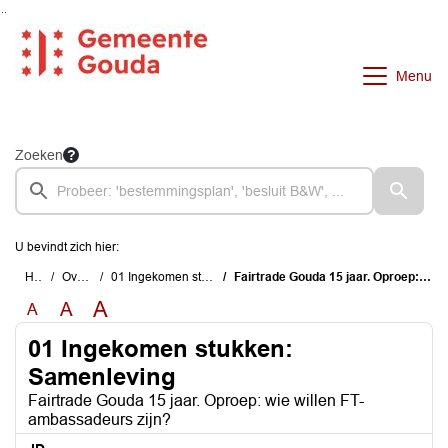
Ga naar de inhoud van deze pagina
Ga naar het zoeken
Ga naar het menu
Menu
Zoeken
U bevindt zich hier:
Home
Overzichten
01 Ingekomen stukken: Samenleving
Fairtrade Gouda 15 jaar. Oproep: wie willen FT-ambassadeurs zijn?
A
A
A
01 Ingekomen stukken:
Samenleving
Fairtrade Gouda 15 jaar. Oproep: wie willen FT-
ambassadeurs zijn?