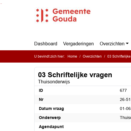
Ga naar de inhoud van deze pagina
Ga naar het zoeken
Ga naar het menu
Dashboard
Vergaderingen
Overzichten
U bevindt zich hier:
Home
Overzichten
03 Schriftelijk
03 Schriftelijke vragen
Thuisonderwijs
ID
677
Nr
26-51
Datum vraag
01-06
Onderwerp
Thuis
Agendapunt