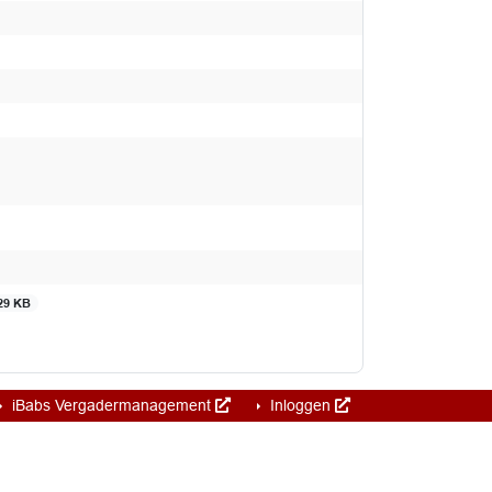
29 KB
iBabs Vergadermanagement
Inloggen