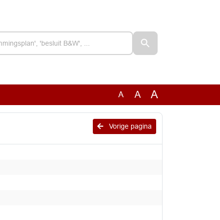
A
A
A
Vorige pagina