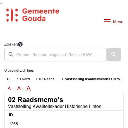
Ga naar de inhoud van deze pagina
Ga naar het zoeken
Ga naar het menu
Menu
Zoeken
U bevindt zich hier:
Home
Overzichten
02 Raadsmemo's
Vaststelling Kwaliteitskader Historische Linten
A
A
A
02 Raadsmemo's
Vaststelling Kwaliteitskader Historische Linten
ID
1268