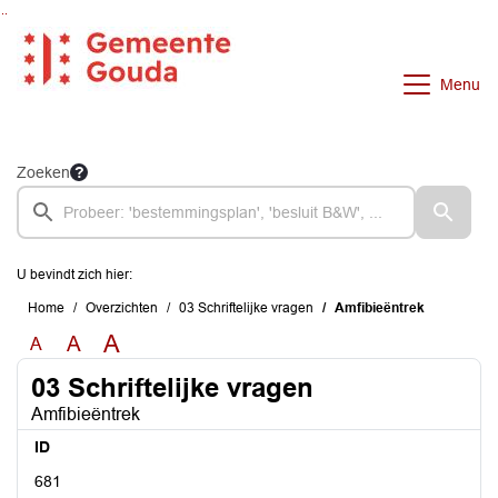
Ga naar de inhoud van deze pagina
Ga naar het zoeken
Ga naar het menu
Menu
Zoeken
U bevindt zich hier:
Home
Overzichten
03 Schriftelijke vragen
Amfibieëntrek
A
A
A
03 Schriftelijke vragen
Amfibieëntrek
ID
681