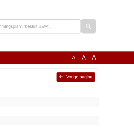
A
A
A
Vorige pagina