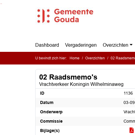
Ga naar de inhoud van deze pagina
Ga naar het zoeken
Ga naar het menu
Dashboard
Vergaderingen
Overzichten
U bevindt zich hier:
Home
Overzichten
02 Raadsmem
02 Raadsmemo's
Vrachtverkeer Koningin Wilhelminaweg
ID
1136
Datum
03-09
Onderwerp
Vrach
Commissie
Commi
Bijlage(s)