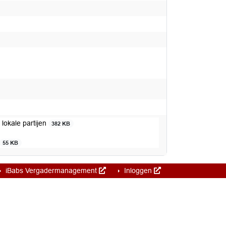
lokale partijen
382 KB
55 KB
iBabs Vergadermanagement
Inloggen