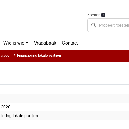
Zoeken
Wie is wie
Vraagbaak
Contact
e vragen
Financiering lokale partijen
-2026
iering lokale partijen
 tussenbericht