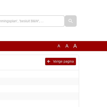
A
A
A
Vorige pagina