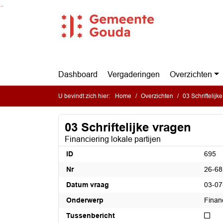
Ga naar de inhoud van deze pagina
Ga naar het zoeken
Ga naar het menu
Dashboard
Vergaderingen
Overzichten
U bevindt zich hier:
Home
Overzichten
03 Schriftelijk
03 Schriftelijke vragen
Financiering lokale partijen
ID
695
Nr
26-68
Datum vraag
03-07
Onderwerp
Financ
Niet
Tussenbericht