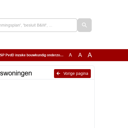
A
A
A
dD inzake bouwkundig onderzoek Blokjeswoningen
eswoningen
Vorige pagina