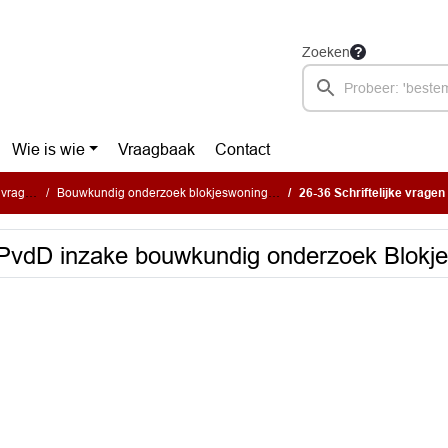
Zoeken
Wie is wie
Vraagbaak
Contact
vragen
Bouwkundig onderzoek blokjeswoningen
26-36 Schriftelijke vragen SP Pv
P PvdD inzake bouwkundig onderzoek Blokj