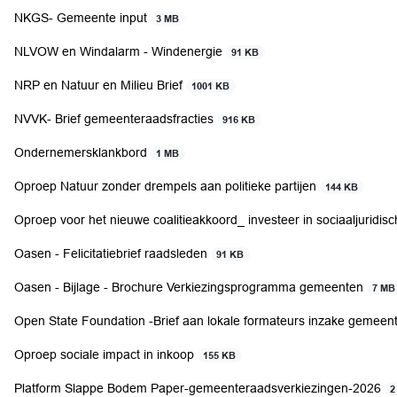
NKGS- Gemeente input
3 MB
NLVOW en Windalarm - Windenergie
91 KB
NRP en Natuur en Milieu Brief
1001 KB
NVVK- Brief gemeenteraadsfracties
916 KB
Ondernemersklankbord
1 MB
Oproep Natuur zonder drempels aan politieke partijen
144 KB
Oproep voor het nieuwe coalitieakkoord_ investeer in sociaaljuridis
Oasen - Felicitatiebrief raadsleden
91 KB
Oasen - Bijlage - Brochure Verkiezingsprogramma gemeenten
7 MB
Open State Foundation -Brief aan lokale formateurs inzake gemeente
Oproep sociale impact in inkoop
155 KB
Platform Slappe Bodem Paper-gemeenteraadsverkiezingen-2026
2