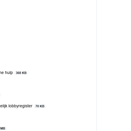
che hulp
368 KB
lijk lobbyregister
70 KB
 MB