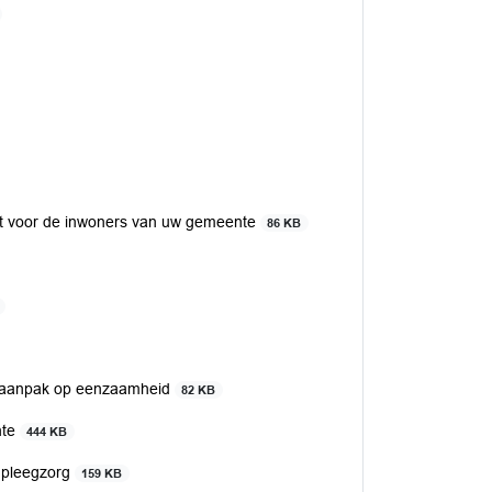
cht voor de inwoners van uw gemeente
86 KB
le aanpak op eenzaamheid
82 KB
nte
444 KB
 pleegzorg
159 KB