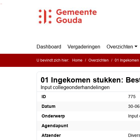
Ga naar de inhoud van deze pagina
Ga naar het zoeken
Ga naar het menu
Dashboard
Vergaderingen
Overzichten
U bevindt zich hier:
Home
Overzichten
01 Ingekomen 
01 Ingekomen stukken: Bes
Input collegeonderhandelingen
ID
775
Datum
30-06
Onderwerp
Input
Agendapunt
Afzender
Diver