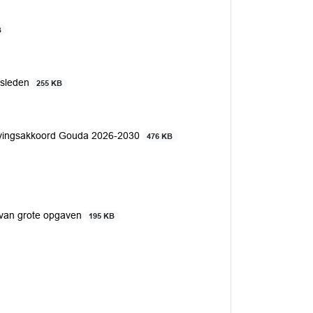
B
dsleden
255 KB
levingsakkoord Gouda 2026-2030
476 KB
k van grote opgaven
195 KB