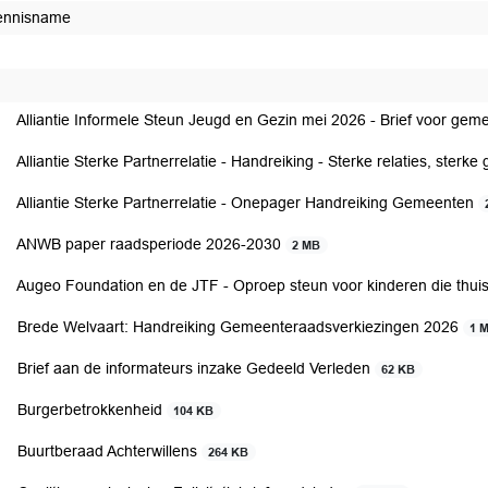
ennisname
t afgedaan
Alliantie Informele Steun Jeugd en Gezin mei 2026 - Brief voor ge
Alliantie Sterke Partnerrelatie - Handreiking - Sterke relaties, ster
Alliantie Sterke Partnerrelatie - Onepager Handreiking Gemeenten
ANWB paper raadsperiode 2026-2030
2 MB
Augeo Foundation en de JTF - Oproep steun voor kinderen die th
Brede Welvaart: Handreiking Gemeenteraadsverkiezingen 2026
1 
Brief aan de informateurs inzake Gedeeld Verleden
62 KB
Burgerbetrokkenheid
104 KB
Buurtberaad Achterwillens
264 KB