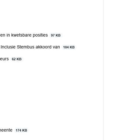
ren in kwetsbare posities
97 KB
 Inclusie Stembus akkoord van
104 KB
teurs
62 KB
emeente
174 KB