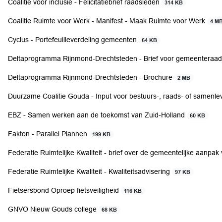
Coalitie voor inclusie - Felicitatiebrief raadsleden
314 KB
Coalitie Ruimte voor Werk - Manifest - Maak Ruimte voor Werk
4 M
Cyclus - Portefeuilleverdeling gemeenten
64 KB
Deltaprogramma Rijnmond-Drechtsteden - Brief voor gemeenteraa
Deltaprogramma Rijnmond-Drechtsteden - Brochure
2 MB
Duurzame Coalitie Gouda - Input voor bestuurs-, raads- of samen
EBZ - Samen werken aan de toekomst van Zuid-Holland
60 KB
Fakton - Parallel Plannen
199 KB
Federatie Ruimtelijke Kwaliteit - brief over de gemeentelijke aanpa
Federatie Ruimtelijke Kwaliteit - Kwaliteitsadvisering
97 KB
Fietsersbond Oproep fietsveiligheid
116 KB
GNVO Nieuw Gouds college
68 KB