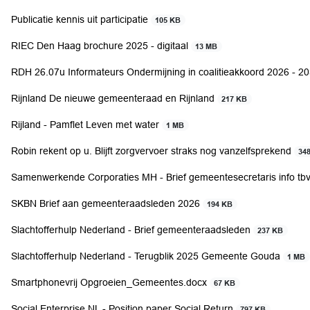
Publicatie kennis uit participatie
105 KB
RIEC Den Haag brochure 2025 - digitaal
13 MB
RDH 26.07u Informateurs Ondermijning in coalitieakkoord 2026 - 2
Rijnland De nieuwe gemeenteraad en Rijnland
217 KB
Rijland - Pamflet Leven met water
1 MB
Robin rekent op u. Blijft zorgvervoer straks nog vanzelfsprekend
34
Samenwerkende Corporaties MH - Brief gemeentesecretaris info tb
SKBN Brief aan gemeenteraadsleden 2026
194 KB
Slachtofferhulp Nederland - Brief gemeenteraadsleden
237 KB
Slachtofferhulp Nederland - Terugblik 2025 Gemeente Gouda
1 MB
Smartphonevrij Opgroeien_Gemeentes.docx
67 KB
Social Enterprise NL - Position paper Social Return
797 KB