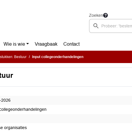
Zoeken
Wie is wie
Vraagbaak
Contact
stukken: Bestuur
Input collegeonderhandelingen
tuur
-2026
 collegeonderhandelingen
se organisaties