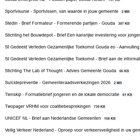
Sportvisunie - Sportvissen, van waarde in jouw gemeente
2 MB
Stedin - Brief Formateur - Formerende partijen - Gouda
307 KB
Stichting het Bouwdepot - Brief Een kansrijke investering voor jonge
St Gedeeld Verleden Gezamenlijke Toekomst Gouda eo - Aanvulling
St Gedeeld Verleden Gezamenlijke Toekomst - Brief aan de informa
Stichting The Lab of Thought - Advies Gemeente Gouda
66 KB
Suïcidepreventie - Gemeenteraadsverkiezingen 2026
2 MB
Tienskip - Formatiebrief jongeren en de lokale democratie
61 KB
Twopager VRHM voor coalitiebesprekingen
739 KB
UNICEF NL - Brief aan Nederlandse Gemeenten
158 KB
Veilig Verkeer Nederland - Oproep voor verkeersveiligheid in uw g