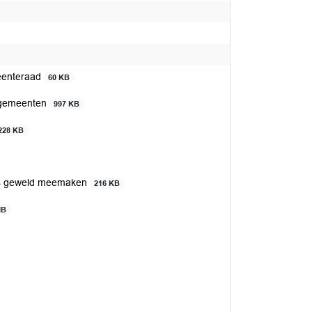
meenteraad
60 KB
ke gemeenten
997 KB
228 KB
uis geweld meemaken
216 KB
MB