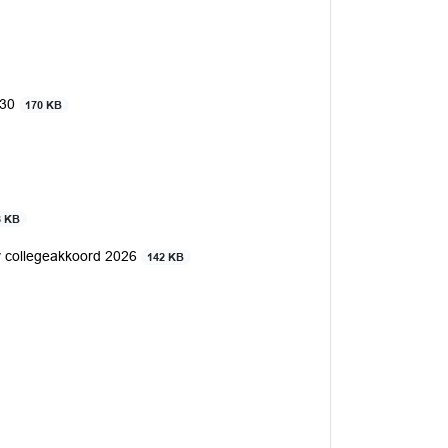
030
170 KB
8 KB
v collegeakkoord 2026
142 KB