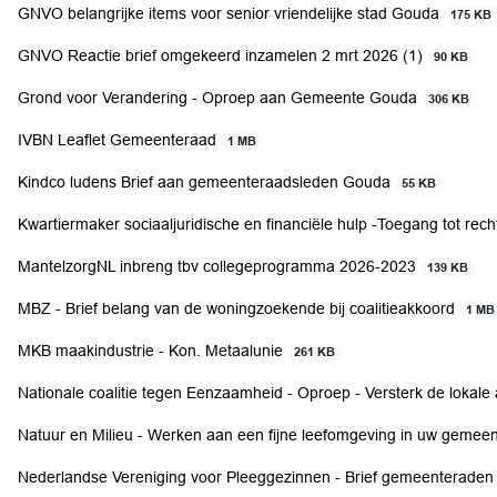
GNVO belangrijke items voor senior vriendelijke stad Gouda
175 KB
GNVO Reactie brief omgekeerd inzamelen 2 mrt 2026 (1)
90 KB
Grond voor Verandering - Oproep aan Gemeente Gouda
306 KB
IVBN Leaflet Gemeenteraad
1 MB
Kindco ludens Brief aan gemeenteraadsleden Gouda
55 KB
Kwartiermaker sociaaljuridische en financiële hulp -Toegang tot re
MantelzorgNL inbreng tbv collegeprogramma 2026-2023
139 KB
MBZ - Brief belang van de woningzoekende bij coalitieakkoord
1 MB
MKB maakindustrie - Kon. Metaalunie
261 KB
Nationale coalitie tegen Eenzaamheid - Oproep - Versterk de loka
Natuur en Milieu - Werken aan een fijne leefomgeving in uw gemee
Nederlandse Vereniging voor Pleeggezinnen - Brief gemeenteraden