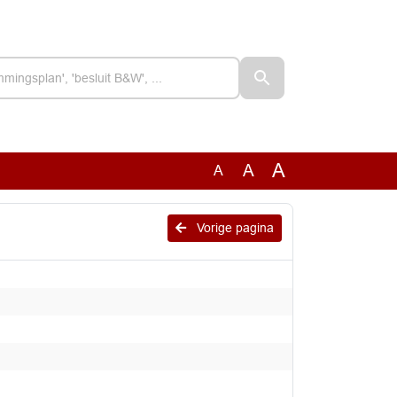
A
A
A
Vorige pagina