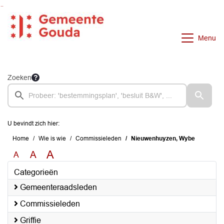
Ga naar de inhoud van deze pagina
Ga naar het zoeken
Ga naar het menu
Menu
Zoeken
U bevindt zich hier:
Home
Wie is wie
Commissieleden
Nieuwenhuyzen, Wybe
A
A
A
Categorieën
Gemeenteraadsleden
Commissieleden
Griffie