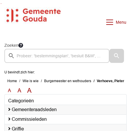
Ga naar de inhoud van deze pagina
Ga naar het zoeken
Ga naar het menu
Menu
Zoeken
U bevindt zich hier:
Home
Wie is wie
Burgemeester en wethouders
Verhoeve, Pieter
A
A
A
Categorieën
Gemeenteraadsleden
Commissieleden
Griffie