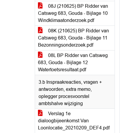
08J (210625) BP Ridder van
Catsweg 683, Gouda - Bijlage 10
Windklimaatonderzoek.pdf
08K (210625) BP Ridder van
Catsweg 683, Gouda - Bijlage 11
Bezonningsonderzoek.pdf
08L BP Ridder van Catsweg
683, Gouda - Bijlage 12
Watertoetsresultaat.pdf
3.b Inspraakreacties, vragen +
antwoorden, extra memo,
oplegger procesvoorstel
ambtshalve wijziging
Verslag 1e
dialoogbijeenkomst Van
Loonlocatie_20210209_DEF4.pdf