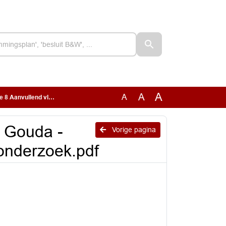
A
A
A
eermuizenonderzoek.pdf
 Gouda -
Vorige pagina
nonderzoek.pdf