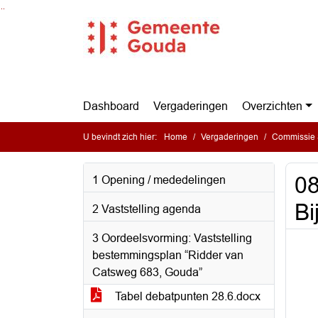
Ga naar de inhoud van deze pagina
Ga naar het zoeken
Ga naar het menu
Dashboard
Vergaderingen
Overzichten
U bevindt zich hier:
Home
Vergaderingen
Commissie 
08
1 Opening / mededelingen
Bi
2 Vaststelling agenda
3 Oordeelsvorming: Vaststelling
bestemmingsplan “Ridder van
Catsweg 683, Gouda”
Tabel debatpunten 28.6.docx