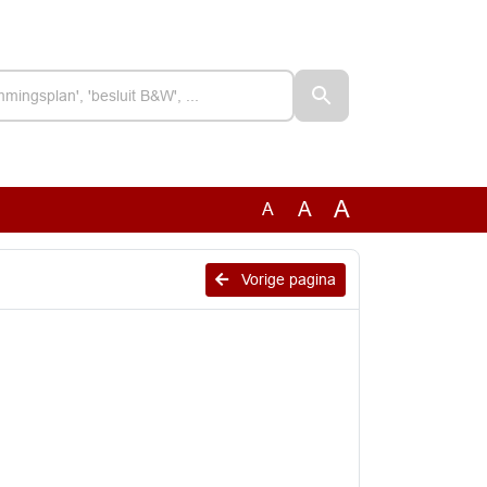
A
A
A
Vorige pagina