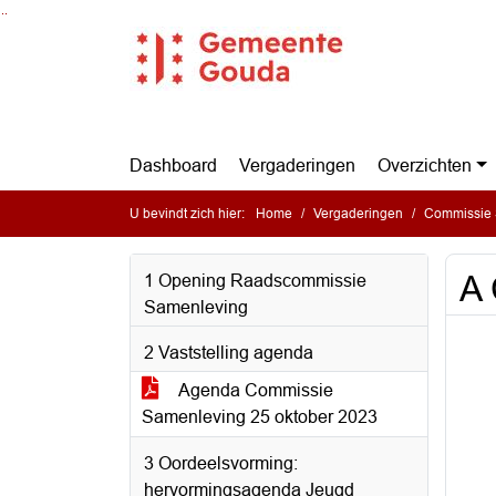
Ga naar de inhoud van deze pagina
Ga naar het zoeken
Ga naar het menu
Dashboard
Vergaderingen
Overzichten
U bevindt zich hier:
Home
Vergaderingen
Commissie 
A 
1 Opening Raadscommissie
Samenleving
2 Vaststelling agenda
Agenda Commissie
Samenleving 25 oktober 2023
3 Oordeelsvorming:
hervormingsagenda Jeugd