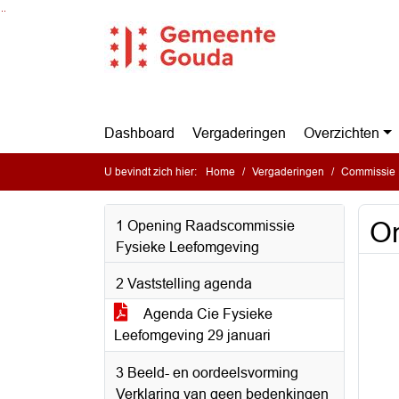
Ga naar de inhoud van deze pagina
Ga naar het zoeken
Ga naar het menu
Dashboard
Vergaderingen
Overzichten
U bevindt zich hier:
Home
Vergaderingen
Commissie 
On
1 Opening Raadscommissie
Fysieke Leefomgeving
2 Vaststelling agenda
Agenda Cie Fysieke
Leefomgeving 29 januari
3 Beeld- en oordeelsvorming
Verklaring van geen bedenkingen