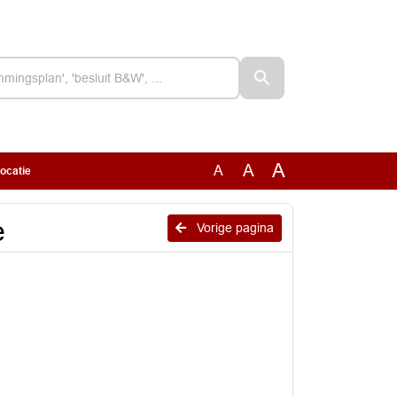
A
A
A
ocatie
e
Vorige pagina