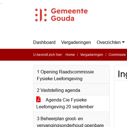
Ga naar de inhoud van deze pagina
Ga naar het zoeken
Ga naar het menu
Dashboard
Vergaderingen
Overzichten
U bevindt zich hier:
Home
Vergaderingen
Commissie 
In
1 Opening Raadscommissie
Fysieke Leefomgeving
2 Vaststelling agenda
Agenda Cie Fysieke
Leefomgeving 20 september
3 Beheerplan groot- en
vervangingsonderhoud openbare