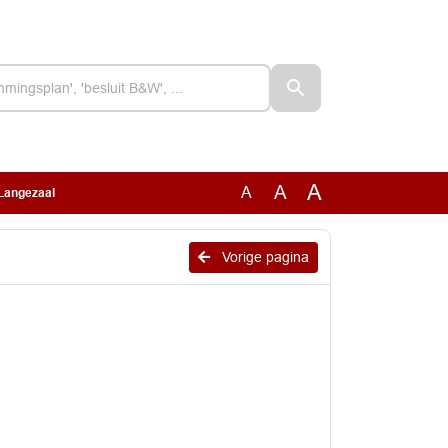
A
A
A
 Langezaal
Vorige pagina