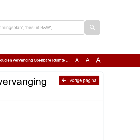
A
A
A
 en vervanging Openbare Ruimte 2023-2029
vervanging
Vorige pagina