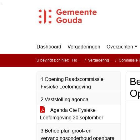
Ga naar de inhoud van deze pagina
Ga naar het zoeken
Ga naar het menu
Dashboard
Vergaderingen
Overzichten
U bevindt zich hier:
Home
Vergaderingen
Commissie F
Be
1 Opening Raadscommissie
Fysieke Leefomgeving
O
2 Vaststelling agenda
Agenda Cie Fysieke
Leefomgeving 20 september
3 Beheerplan groot- en
vervangingsonderhoud openbare