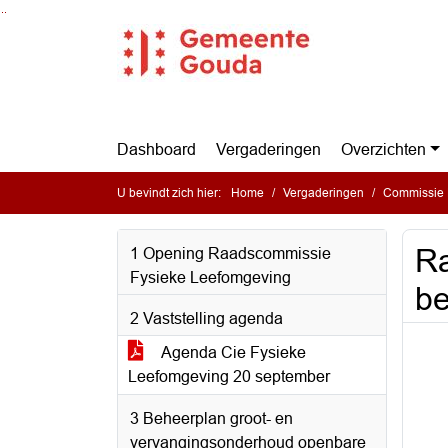
Ga naar de inhoud van deze pagina
Ga naar het zoeken
Ga naar het menu
Dashboard
Vergaderingen
Overzichten
U bevindt zich hier:
Home
Vergaderingen
Commissie 
Ra
1 Opening Raadscommissie
Fysieke Leefomgeving
b
2 Vaststelling agenda
Agenda Cie Fysieke
Leefomgeving 20 september
3 Beheerplan groot- en
vervangingsonderhoud openbare