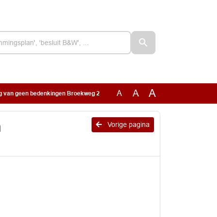
A
A
A
ng van geen bedenkingen Broekweg 2
n
Vorige pagina