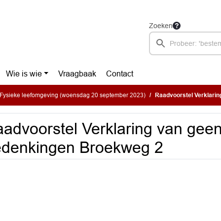
Zoeken
Wie is wie
Vraagbaak
Contact
Fysieke leefomgeving (woensdag 20 september 2023)
Raadvoorstel Verklari
advoorstel Verklaring van gee
edenkingen Broekweg 2