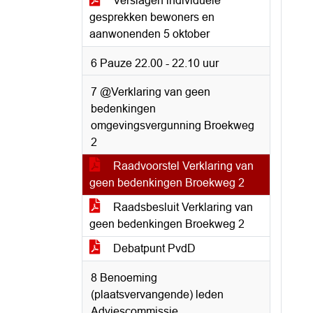
Verslagen individuele
gesprekken bewoners en
aanwonenden 5 oktober
6 Pauze 22.00 - 22.10 uur
7 @Verklaring van geen
bedenkingen
omgevingsvergunning Broekweg
2
Raadvoorstel Verklaring van
geen bedenkingen Broekweg 2
Raadsbesluit Verklaring van
geen bedenkingen Broekweg 2
Debatpunt PvdD
8 Benoeming
(plaatsvervangende) leden
Adviescommissie