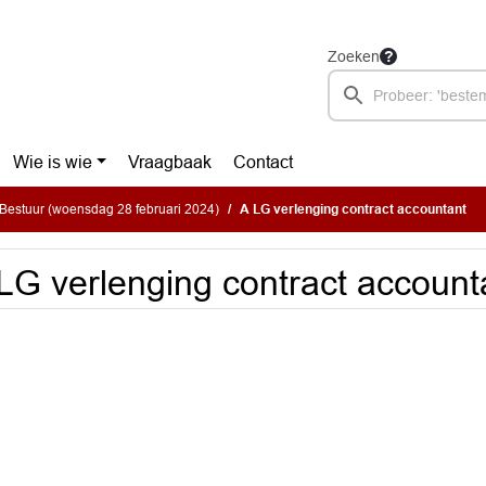
Zoeken
Wie is wie
Vraagbaak
Contact
Bestuur (woensdag 28 februari 2024)
A LG verlenging contract accountant
LG verlenging contract account