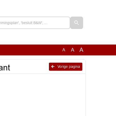
A
A
A
ant
Vorige pagina