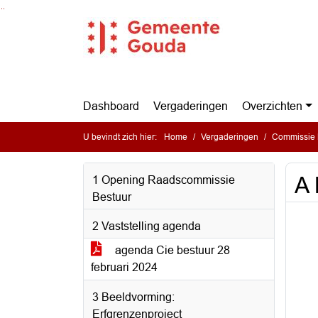
Ga naar de inhoud van deze pagina
Ga naar het zoeken
Ga naar het menu
Dashboard
Vergaderingen
Overzichten
U bevindt zich hier:
Home
Vergaderingen
Commissie 
A 
1 Opening Raadscommissie
Bestuur
2 Vaststelling agenda
agenda Cie bestuur 28
februari 2024
3 Beeldvorming:
Erfgrenzenproject