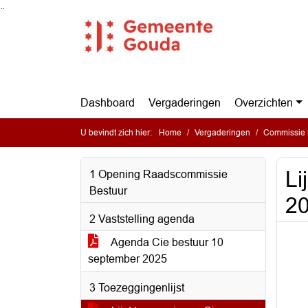
Ga naar de inhoud van deze pagina
Ga naar het zoeken
Ga naar het menu
Dashboard
Vergaderingen
Overzichten
U bevindt zich hier:
Home
Vergaderingen
Commissie 
Li
1 Opening Raadscommissie
Bestuur
2
2 Vaststelling agenda
Agenda Cie bestuur 10
september 2025
3 Toezeggingenlijst