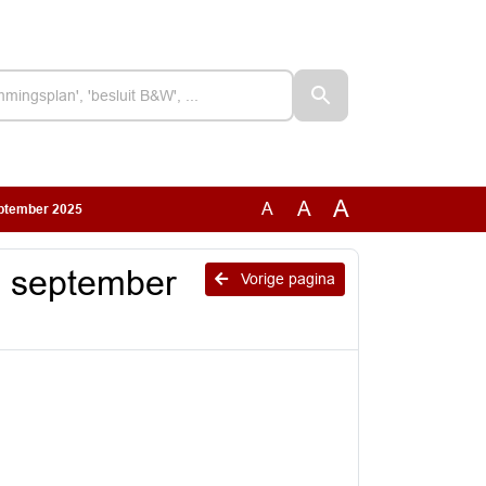
A
A
A
eptember 2025
4 september
Vorige pagina