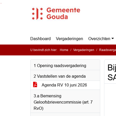
Ga naar de inhoud van deze pagina
Ga naar het zoeken
Ga naar het menu
Dashboard
Vergaderingen
Overzichten
U bevindt zich hier:
Home
Vergaderingen
Raadsverga
Bi
1 Opening raadsvergadering
S
2 Vaststellen van de agenda
Agenda RV 10 juni 2026
3.a Bemensing
Geloofsbrievencommissie (art. 7
RvO)