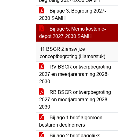
begroting 2027-2030 SAMH
Bijlage 3. Begroting 2027-
2030 SAMH
Bijlage 5. Memo kosten e-
depot 2027-2030 SAMH
11 BSGR Zienswijze
conceptbegroting (Hamerstuk)
RV BSGR ontwerpbegroting
2027 en meerjarenraming 2028-
2030
RB BSGR ontwerpbegroting
2027 en meerjarenraming 2028-
2030
Bijlage 1 brief algemeen
besturen deelnemers
Bijlage 2 brief dagelijks