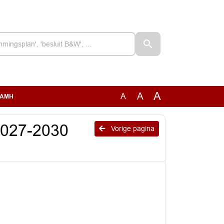
A
A
A
 SAMH
2027-2030
Vorige pagina