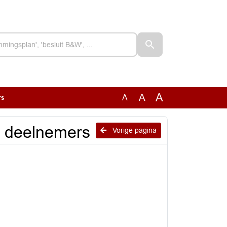
A
A
A
rs
n deelnemers
Vorige pagina