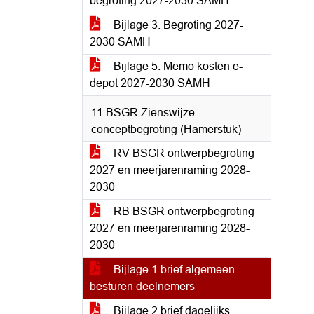
begroting 2027-2030 SAMH
Bijlage 3. Begroting 2027-
2030 SAMH
Bijlage 5. Memo kosten e-
depot 2027-2030 SAMH
11 BSGR Zienswijze
conceptbegroting (Hamerstuk)
RV BSGR ontwerpbegroting
2027 en meerjarenraming 2028-
2030
RB BSGR ontwerpbegroting
2027 en meerjarenraming 2028-
2030
Bijlage 1 brief algemeen
besturen deelnemers
Bijlage 2 brief dagelijks