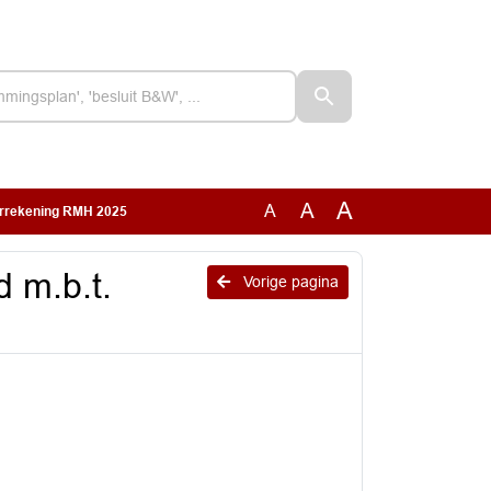
A
A
A
aarrekening RMH 2025
 m.b.t.
Vorige pagina