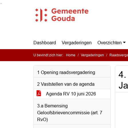
Ga naar de inhoud van deze pagina
Ga naar het zoeken
Ga naar het menu
Dashboard
Vergaderingen
Overzichten
U bevindt zich hier:
Home
Vergaderingen
Raadsverga
4.
1 Opening raadsvergadering
J
2 Vaststellen van de agenda
Agenda RV 10 juni 2026
3.a Bemensing
Geloofsbrievencommissie (art. 7
RvO)