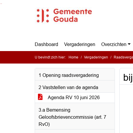
Ga naar de inhoud van deze pagina
Ga naar het zoeken
Ga naar het menu
Dashboard
Vergaderingen
Overzichten
U bevindt zich hier:
Home
Vergaderingen
Raadsverga
bi
1 Opening raadsvergadering
2 Vaststellen van de agenda
Agenda RV 10 juni 2026
3.a Bemensing
Geloofsbrievencommissie (art. 7
RvO)