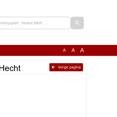
A
A
A
 Hecht
Vorige pagina