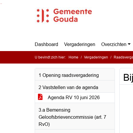
Ga naar de inhoud van deze pagina
Ga naar het zoeken
Ga naar het menu
Dashboard
Vergaderingen
Overzichten
U bevindt zich hier:
Home
Vergaderingen
Raadsverga
Bi
1 Opening raadsvergadering
2 Vaststellen van de agenda
Agenda RV 10 juni 2026
3.a Bemensing
Geloofsbrievencommissie (art. 7
RvO)