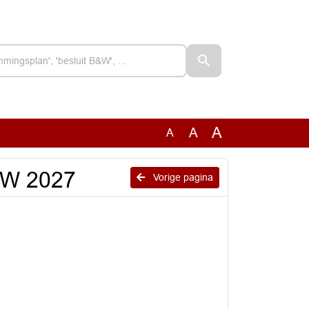
A
A
A
 JW 2027
Vorige pagina