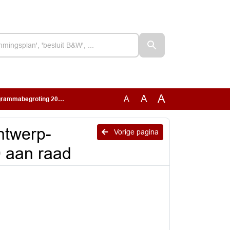
A
A
A
ting 2027 - 2030 aan raad
ntwerp-
Vorige pagina
 aan raad