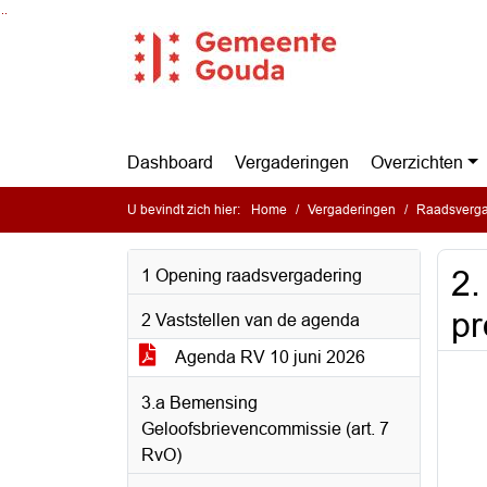
Ga naar de inhoud van deze pagina
Ga naar het zoeken
Ga naar het menu
Dashboard
Vergaderingen
Overzichten
U bevindt zich hier:
Home
Vergaderingen
Raadsverga
2.
1 Opening raadsvergadering
pr
2 Vaststellen van de agenda
Agenda RV 10 juni 2026
3.a Bemensing
Geloofsbrievencommissie (art. 7
RvO)