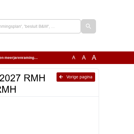
A
A
A
renraming 2028-2030 RMH
g 2027 RMH
Vorige pagina
 RMH