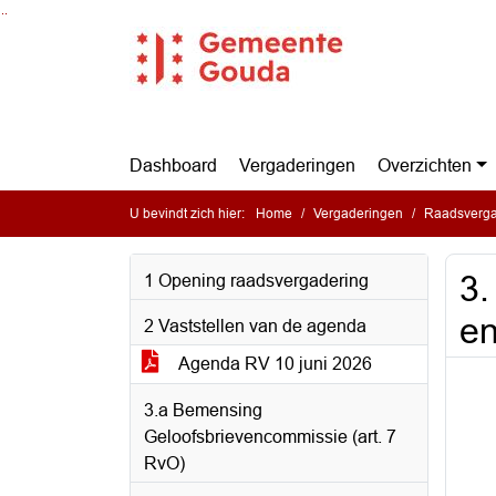
Ga naar de inhoud van deze pagina
Ga naar het zoeken
Ga naar het menu
Dashboard
Vergaderingen
Overzichten
U bevindt zich hier:
Home
Vergaderingen
Raadsverga
3
1 Opening raadsvergadering
e
2 Vaststellen van de agenda
Agenda RV 10 juni 2026
3.a Bemensing
Geloofsbrievencommissie (art. 7
RvO)