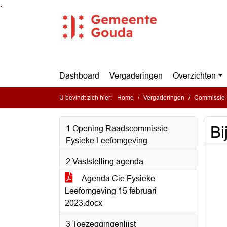
Ga naar de inhoud van deze pagina
Ga naar het zoeken
Ga naar het menu
Dashboard
Vergaderingen
Overzichten
U bevindt zich hier:
Home
Vergaderingen
Commissie 
Bi
1 Opening Raadscommissie
Fysieke Leefomgeving
2 Vaststelling agenda
Agenda Cie Fysieke
Leefomgeving 15 februari
2023.docx
3 Toezeggingenlijst