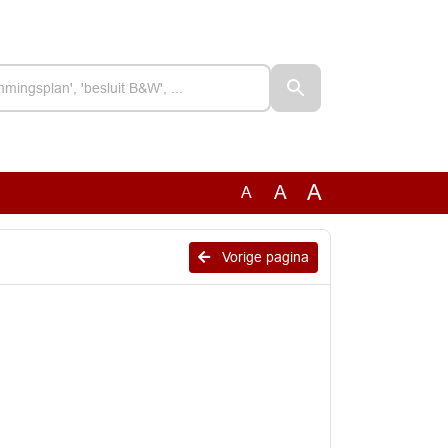
A
A
A
Vorige pagina