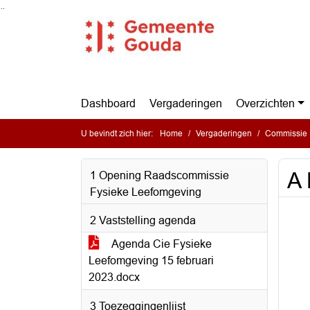
Ga naar de inhoud van deze pagina
Ga naar het zoeken
Ga naar het menu
Dashboard
Vergaderingen
Overzichten
U bevindt zich hier:
Home
Vergaderingen
Commissie 
A 
1 Opening Raadscommissie
Fysieke Leefomgeving
2 Vaststelling agenda
Agenda Cie Fysieke
Leefomgeving 15 februari
2023.docx
3 Toezeggingenlijst