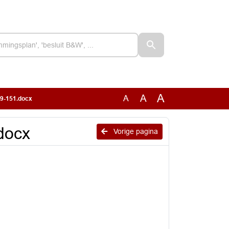
A
A
A
49-151.docx
docx
Vorige pagina