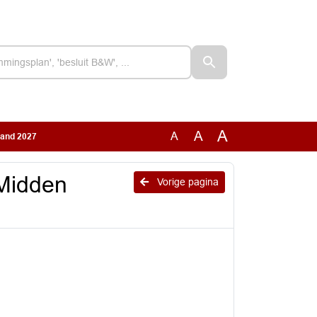
A
A
A
land 2027
Midden
Vorige pagina