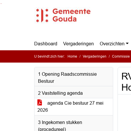
Ga naar de inhoud van deze pagina
Ga naar het zoeken
Ga naar het menu
Dashboard
Vergaderingen
Overzichten
U bevindt zich hier:
Home
Vergaderingen
Commissie 
RV
1 Opening Raadscommissie
Bestuur
Ho
2 Vaststelling agenda
agenda Cie bestuur 27 mei
2026
3 Ingekomen stukken
(procedureel)