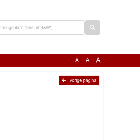
A
A
A
Vorige pagina