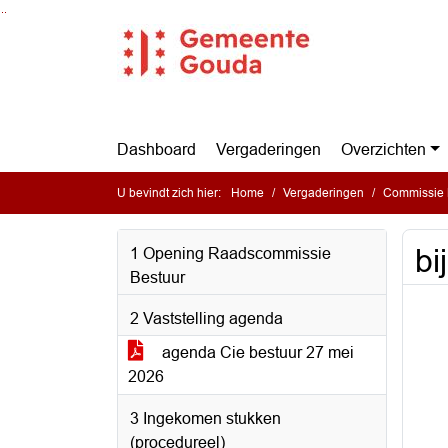
Ga naar de inhoud van deze pagina
Ga naar het zoeken
Ga naar het menu
Dashboard
Vergaderingen
Overzichten
U bevindt zich hier:
Home
Vergaderingen
Commissie 
bi
1 Opening Raadscommissie
Bestuur
2 Vaststelling agenda
agenda Cie bestuur 27 mei
2026
3 Ingekomen stukken
(procedureel)