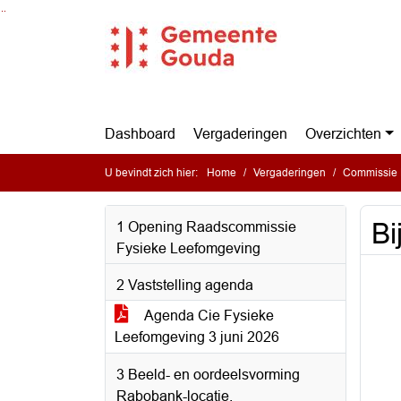
Ga naar de inhoud van deze pagina
Ga naar het zoeken
Ga naar het menu
Dashboard
Vergaderingen
Overzichten
U bevindt zich hier:
Home
Vergaderingen
Commissie 
Bi
1 Opening Raadscommissie
Fysieke Leefomgeving
2 Vaststelling agenda
Agenda Cie Fysieke
Leefomgeving 3 juni 2026
3 Beeld- en oordeelsvorming
Rabobank-locatie,