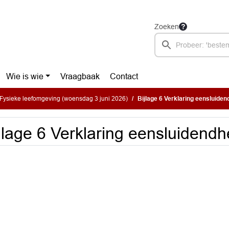
Zoeken
Wie is wie
Vraagbaak
Contact
Fysieke leefomgeving (woensdag 3 juni 2026)
Bijlage 6 Verklaring eensluiden
jlage 6 Verklaring eensluidendh