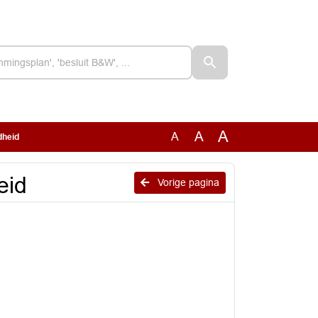
A
A
A
dheid
eid
Vorige pagina