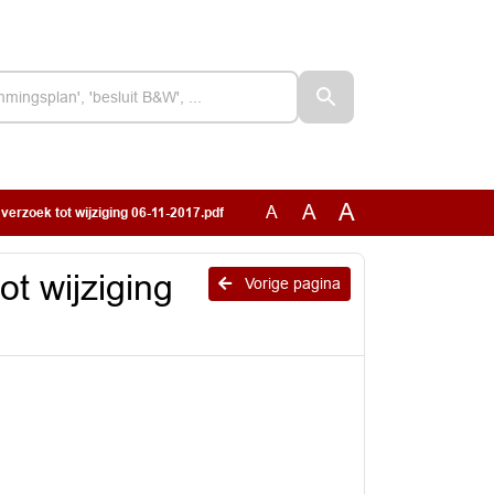
A
A
A
 verzoek tot wijziging 06-11-2017.pdf
ot wijziging
Vorige pagina