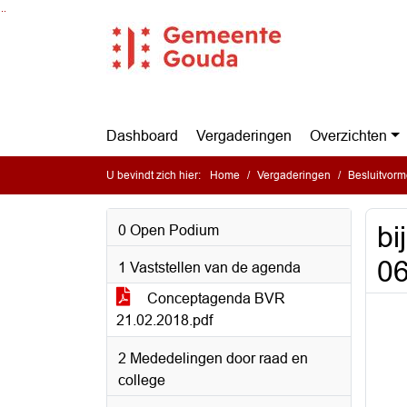
Ga naar de inhoud van deze pagina
Ga naar het zoeken
Ga naar het menu
Dashboard
Vergaderingen
Overzichten
U bevindt zich hier:
Home
Vergaderingen
Besluitvor
bi
0 Open Podium
06
1 Vaststellen van de agenda
Conceptagenda BVR
21.02.2018.pdf
2 Mededelingen door raad en
college